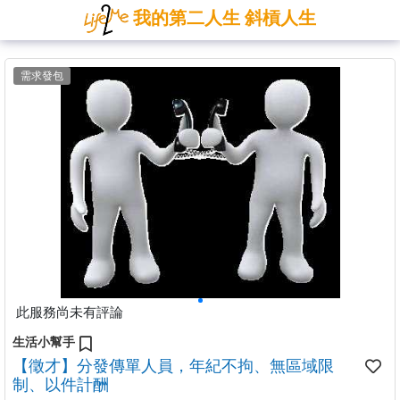
我的第二人生 斜槓人生
需求發包
此服務尚未有評論
生活小幫手
【徵才】分發傳單人員，年紀不拘、無區域限
制、以件計酬