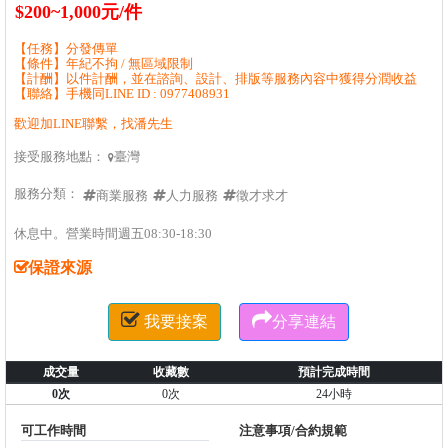
$200~1,000元/件
【任務】分發傳單
【條件】年紀不拘 / 無區域限制
【計酬】以件計酬，並在諮詢、設計、排版等服務內容中獲得分潤收益
【聯絡】手機同LINE ID : 0977408931
歡迎加LINE聯繫，找潘先生
接受服務地點：
臺灣

服務分類：
商業服務
人力服務
徵才求才
休息中。營業時間週五08:30-18:30
保證來源


我要接案
分享連結
成交量
收藏數
預計完成時間
0次
0次
24小時
可工作時間
注意事項/合約規範