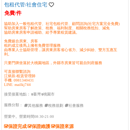
包租代管/社會住宅
免費/件
協助加入一般包租代管、社宅包租代管、顧問諮詢(社宅方案完全免費)
幫助房東房客了解政策、稅務、福利制度、相關稅務抵扣、減免
協助房東房客申請補助、給予專業租賃建議。
免費媒合房東、房客
租約成立後馬上擁有免費管理服務
由專業人士協助管理，讓房東房客省心省力、減少糾紛、雙方互惠互
利。
只要門牌坐落於大桃園地區，外縣市房東皆可親自到府服務
可直接聯繫諮詢
江炳辰-租賃管理師
手機: 0981340431
LINE: mailkj744
接受接案地點：
臺灣
桃園市


服務分類：
其他服務
稅務規劃
社會服務
營業中。營業時間08:30-21:00
保證完成
保證維護
保證來源