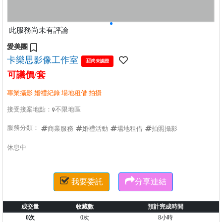
此服務尚未有評論
愛美團
卡樂思影像工作室

尚未認證
可議價/套
專業攝影 婚禮紀錄 場地租借 拍攝
接受接案地點：
不限地區

服務分類：
商業服務
婚禮活動
場地租借
拍照攝影
休息中


我要委託
分享連結
成交量
收藏數
預計完成時間
0次
0次
8小時