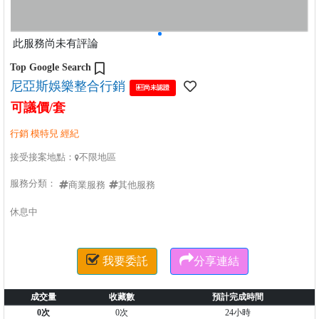
此服務尚未有評論
Top Google Search
尼亞斯娛樂整合行銷

尚未認證
可議價/套
行銷 模特兒 經紀
接受接案地點：
不限地區

服務分類：
商業服務
其他服務
休息中


我要委託
分享連結
成交量
收藏數
預計完成時間
0次
0次
24小時