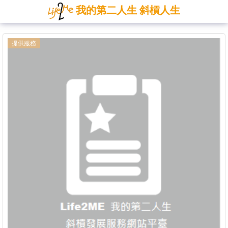
我的第二人生 斜槓人生
提供服務