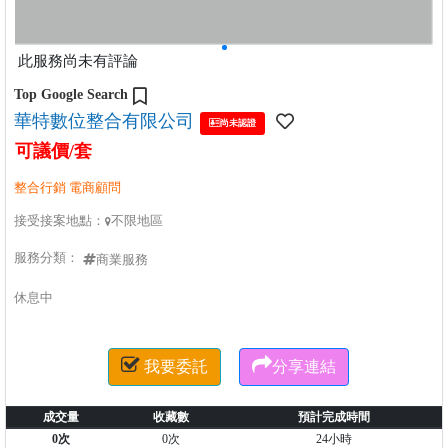
此服務尚未有評論
Top Google Search
華特數位整合有限公司

尚未認證
可議價/套
整合行銷 電商顧問
接受接案地點：
不限地區

服務分類：
商業服務
休息中


我要委託
分享連結
成交量
收藏數
預計完成時間
0次
0次
24小時