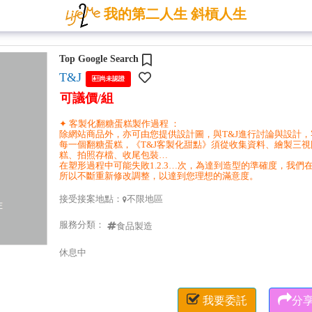
我的第二人生 斜槓人生
Top Google Search
T&J

尚未認證
可議價/組
✦ 客製化翻糖蛋糕製作過程 ：
除網站商品外，亦可由您提供設計圖，與T&J進行討論與設計
每一個翻糖蛋糕，《T&J客製化甜點》須從收集資料、繪製三
糕、拍照存檔、收尾包裝…
在塑形過程中可能失敗1.2.3…次，為達到造型的準確度，我們
所以不斷重新修改調整，以達到您理想的滿意度。
接受接案地點：
不限地區

服務分類：
食品製造
休息中


我要委託
分