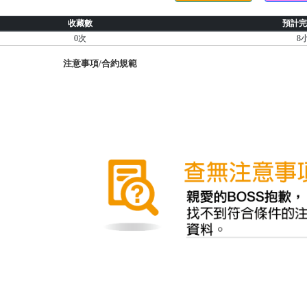
收藏數
預計完
0次
8
注意事項/合約規範