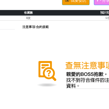


我要委託
分
收藏數
預計完
0次
1
注意事項/合約規範