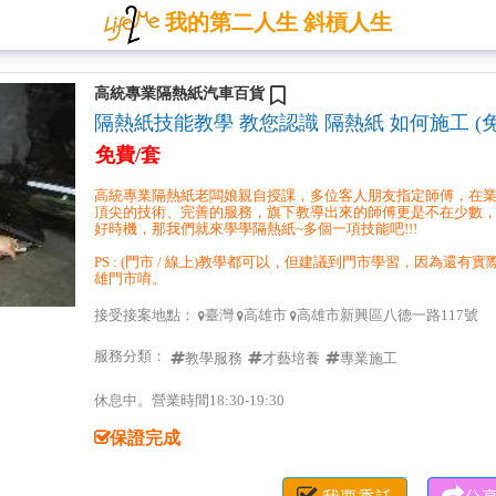
我的第二人生 斜槓人生
高統專業隔熱紙汽車百貨
隔熱紙技能教學 教您認識 隔熱紙 如何施工 (免
免費/套
高統專業隔熱紙老闆娘親自授課，多位客人朋友指定師傅，在業
頂尖的技術、完善的服務，旗下教導出來的師傅更是不在少數
好時機，那我們就來學學隔熱紙~多個一項技能吧!!!
PS : (門市 / 線上)教學都可以，但建議到門市學習，因為還
雄門市唷。
接受接案地點：
臺灣
高雄市
高雄市新興區八德一路117號



服務分類：
教學服務
才藝培養
專業施工
休息中。營業時間18:30-19:30
保證完成