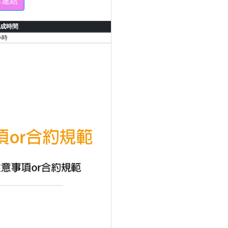
享連結
成時間
小時