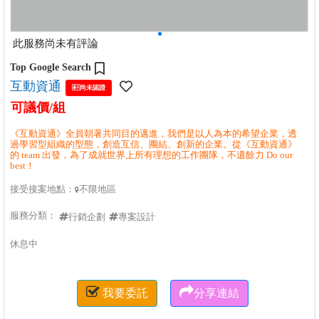
此服務尚未有評論
Top Google Search
互動資通

尚未認證
可議價/組
《互動資通》全員朝著共同目的邁進，我們是以人為本的希望企業，透
過學習型組織的型態，創造互信、團結、創新的企業。從《互動資通》
的 team 出發，為了成就世界上所有理想的工作團隊，不遺餘力 Do our
best！
接受接案地點：
不限地區

服務分類：
行銷企劃
專案設計
休息中


我要委託
分享連結