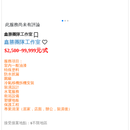
此服務尚未有評論
鑫勝團隊工作室
鑫勝團隊工作室
$2,500~99,999元/式
服務項目：
室內一般油漆
特殊塗料
防水抓漏
圍籬
冷氣移機拆機安裝
裝潢設計
水電服務
衛浴設備
塑膠地板
保護工程
專業清潔（居家，店面，辦公，裝潢後）
接受接案地點：
不限地區
