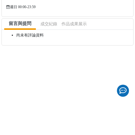
週日 00:00-23:59
留言與提問
成交紀錄
作品成果展示
尚未有評論資料