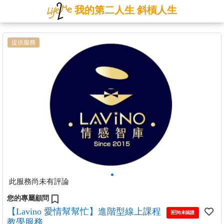
我的第二人生 斜槓人生
提供服務
此服務尚未有評論
您的專屬顧問
【Lavino 愛情幫幫忙】進階型線上課程

尚未認證
教學服務