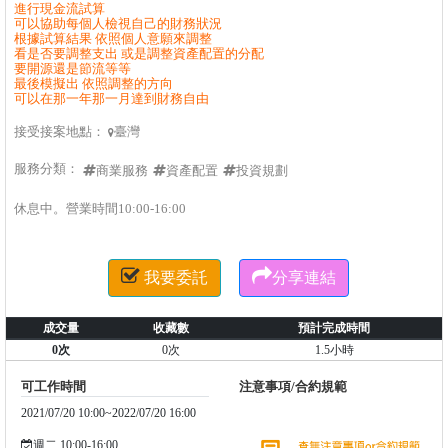
進行現金流試算
可以協助每個人檢視自己的財務狀況
根據試算結果 依照個人意願來調整
看是否要調整支出 或是調整資產配置的分配
要開源還是節流等等
最後模擬出 依照調整的方向
可以在那一年那一月達到財務自由
接受接案地點：
臺灣

服務分類：
商業服務
資產配置
投資規劃
休息中。營業時間10:00-16:00


我要委託
分享連結
成交量
收藏數
預計完成時間
0次
0次
1.5小時
可工作時間
注意事項/合約規範
2021/07/20 10:00~2022/07/20 16:00
週二 10:00-16:00