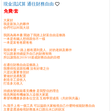
現金流試算 通往財務自由
免費/套
大家好
我是新加入的夥伴
你們可以叫我大頭
我因為兩本書 開啟了我踏上財富自由這條路
一本是有錢人想得跟你不一樣
一本是富爸爸窮爸爸
我很幸運 一路上都有遇到貴人、好的老師及夥伴
可以跟著持續提升自己的財務智商
所以讓我在2019/10達成財務自由的目標
在通往財務自由這條路上
我覺得投資跟投機 沒有好壞之分
只是比重要拿捏好
要做好資產配置
創造非工資收入
打造多元收入
持續改變就能看見機會 是我堅信的理念
很高興能有機緣加入這個大家庭
希望有機會多跟各位交流 互相學習成長（共好與共贏）
Ps.我手上有一個工具 可以協助大家檢視自己什麼時候能財務自由
主要是透過檢視財務進水口跟出水口的狀況