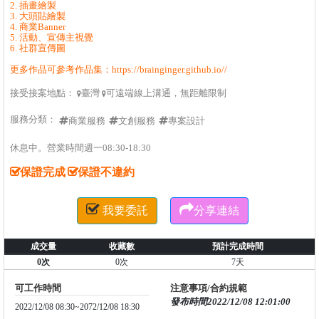
2. 插畫繪製
3. 大頭貼繪製
4. 商業Banner
5. 活動、宣傳主視覺
6. 社群宣傳圖
更多作品可參考作品集：https://brainginger.github.io//
接受接案地點：
臺灣
可遠端線上溝通，無距離限制


服務分類：
商業服務
文創服務
專案設計
休息中。營業時間週一08:30-18:30
保證完成
保證不違約


我要委託
分享連結
成交量
收藏數
預計完成時間
0次
0次
7天
可工作時間
注意事項/合約規範
發布時間2022/12/08 12:01:00
2022/12/08 08:30~2072/12/08 18:30