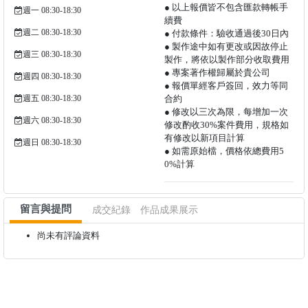
● 以上報價皆不包含匯款轉帳手
週一 08:30-18:30
續費
週二 08:30-18:30
● 付款條件：驗收通過後30日內
● 製作途中如有更改或因故停止
週三 08:30-18:30
製作，將依以製作部分收取費用
● 專案著作權歸屬於貴公司
週四 08:30-18:30
● 報價單經客戶簽回，效力等同
週五 08:30-18:30
合約
● 修改以三次為限，每增加一次
週六 08:30-18:30
修改酌收30%案件費用，規格如
有修改以新項目計算
週日 08:30-18:30
● 如需原始檔，價格依總費用5
0%計算
留言與提問
成交紀錄
作品成果展示
尚未有評論資料