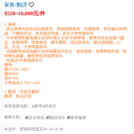
家教/翻譯
$550~10,000元/件
1. 家教：
- 英文教學內容包含自然發音、學校課業複習、作業指導、英文聽力與閱
讀、字彙與文法、英文檢定準備、英文大考準備等等。
- 中文教學對象為國小生和外籍人士初/中階學者，教學內容包含國小國
語、作業指導、課業複習、國字書寫、造詞與造句、聽力與閱讀、口
說、文法、大考準備等等。
- 伴讀教學內容為國小全科和國高中英文，複習課業、指導學校作業、陪
同學生讀書、解答學生的疑問等等。
- 全英語/中英授課皆可
費用：
國小550～600
國中650
高中700
大學或成人750～850
2. 翻譯：中英文翻譯
費用：私訊詳談
接受接案地點：
臺灣
高雄市


服務分類：
語言學習
翻譯寫作
教學服務
休息中。營業時間週五08:30-18:30