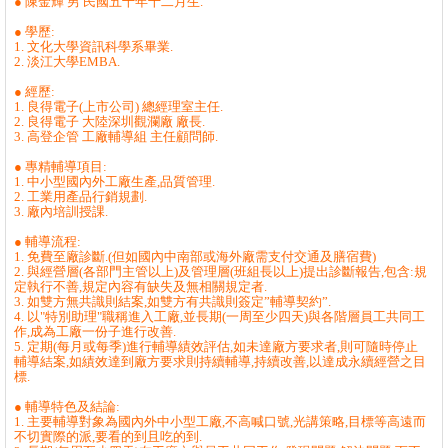
● 陳金輝 男 民國五十年十二月生.
● 學歷:
1. 文化大學資訊科學系畢業.
2. 淡江大學EMBA.
● 經歷:
1. 良得電子(上市公司) 總經理室主任.
2. 良得電子 大陸深圳觀瀾廠 廠長.
3. 高登企管 工廠輔導組 主任顧問師.
● 專精輔導項目:
1. 中小型國內外工廠生產,品質管理.
2. 工業用產品行銷規劃.
3. 廠內培訓授課.
● 輔導流程:
1. 免費至廠診斷.(但如國內中南部或海外廠需支付交通及膳宿費)
2. 與經營層(各部門主管以上)及管理層(班組長以上)提出診斷報告,包含:規
定執行不善,規定內容有缺失及無相關規定者.
3. 如雙方無共識則結案,如雙方有共識則簽定”輔導契約”.
4. 以"特別助理"職稱進入工廠,並長期(一周至少四天)與各階層員工共同工
作,成為工廠一份子進行改善.
5. 定期(每月或每季)進行輔導績效評估,如未達廠方要求者,則可隨時停止
輔導結案,如績效達到廠方要求則持續輔導,持續改善,以達成永續經營之目
標.
● 輔導特色及結論:
1. 主要輔導對象為國內外中小型工廠,不高喊口號,光講策略,目標等高遠而
不切實際的派,要看的到且吃的到.