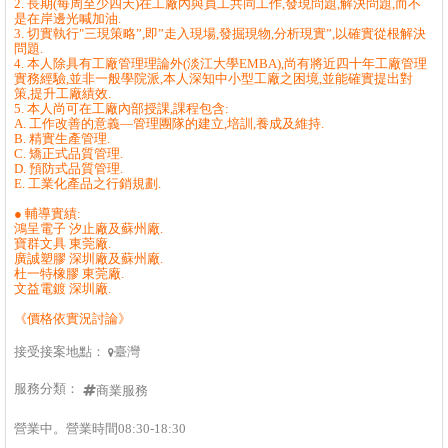
2. 長期(每周至少四天)在工廠內與員工共同工作,發現問題,解決問題,而不
是在岸邊光喊加油.
3. 切實執行"三現策略”,即”走入現場,發掘現物,分析現實”,以確實從根解決
問題.
4. 本人除具有工廠管理理論外(淡江大學EMBA),尚有將近四十年工廠管理
實務經驗,並非一般學院派,本人深知中小型工廠之困境,並能確實提出對
策,提升工廠績效.
5. 本人尚可在工廠內部授課,課程包含:
A. 工作改善的意義—管理團隊的建立,培訓,養成及維持.
B. 精實生產管理.
C. 矯正式品質管理.
D. 預防式品質管理.
E. 工業化產品之行銷規劃.
● 輔導實績:
鴻呈電子 汐止廠及蘇州廠.
寶群文具 東莞廠.
廣誠塑膠 深圳廠及蘇州廠.
杜一特橡膠 東莞廠.
文益電鍍 深圳廠.
《價格依實況討論》
接受接案地點：
臺灣

服務分類：
商業服務
營業中。營業時間08:30-18:30