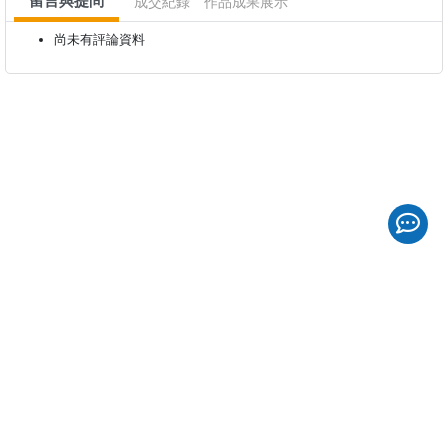
留言與提問
成交紀錄
作品成果展示
尚未有評論資料
Life2ME
我的第二人生
斜槓發展
服務平臺