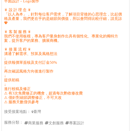
平面設計 – Logo製作
🎇 設 計 理 念 🎇
「以人為本」，針對每位客戶需求，了解項目背後的心思理念，比起價
格及產量，我們更在乎的是細節與價值，所以會問得比較仔細，請見諒
💖
🎇 客 製 服 務 🎇
我們不使用板模，專為客戶量身創作出具有個性化、專業化的獨特方
案，提升客戶的業務、擴展商機。
🎇 接 案 流 程 🎇
溝通了解需求、預算及風格想法
↓
提供報價單簽核及支付訂金50%
↓
再次確認風格方向後進行製作
↓
提供初稿
↓
進行校稿及修正
⚠ 有3次免費修正的機會，超過每次酌收修改費
⚠ 僅針對細節調整修正，不可大改
⚠ 服務天數僅供參考
接受接案地點：
臺灣

服務分類：
商業服務
文創服務
專案設計