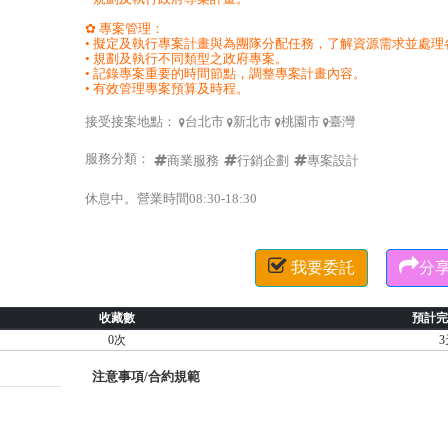
✿ 專案管理：
• 擬定及執行專案計畫與為團隊分配任務，了解資源需求並處理
• 規劃及執行不同類型之政府專案。
• 記錄專案重要的時間節點，調整專案計畫內容。
• 有效管理專案預算及時程。
接受接案地點：
台北市
新北市
桃園市
臺灣




服務分類：
商業服務
行銷企劃
專案設計
休息中。營業時間08:30-18:30


我要委託
分
收藏數
預計完
0次
3
注意事項/合約規範