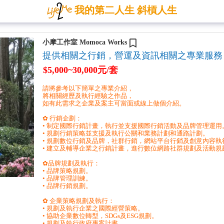
我的第二人生 斜槓人生
小摩工作室 Momoca Works
提供相關之行銷，營運及資訊相關之專業服務
$5,000~30,000元/套
請將參考以下簡單之專業介紹，
將相關經歷及執行經驗之作品，
如有此需求之企業及案主可當面或線上做個介紹。
✿ 行銷企劃：
• 制定國際行銷計畫，執行並支援國際行銷活動及品牌管理運用
• 規劃行銷策略並支援及執行公關和業務計劃和通路計劃。
• 規劃數位行銷及品牌，社群行銷，網站平台行銷及創意內容執
• 建立及輔導企業之行銷計畫，進行數位網路社群規劃及活動規
✿品牌規劃及執行：
• 品牌策略規劃。
• 品牌管理訓練。
• 品牌行銷規劃。
✿ 企業策略規劃及執行：
• 規劃及執行企業之國際經營策略。
• 協助企業數位轉型，SDGs及ESG規劃。
• 規劃及執行政府專案計畫。