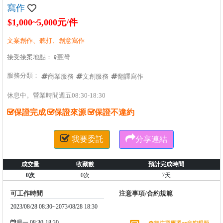
寫作
$1,000~5,000元/件
文案創作、聽打、創意寫作
接受接案地點：
臺灣

服務分類：
商業服務
文創服務
翻譯寫作
休息中。營業時間週五08:30-18:30
保證完成
保證來源
保證不違約


我要委託
分享連結
成交量
收藏數
預計完成時間
0次
0次
7天
可工作時間
注意事項/合約規範
2023/08/28 08:30~2073/08/28 18:30
週一 08:30-18:30