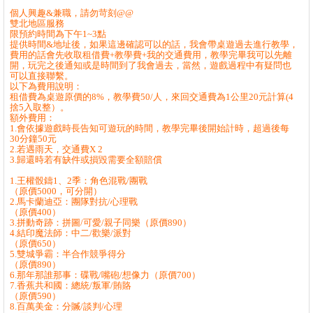
個人興趣&兼職，請勿苛刻@@
雙北地區服務
限預約時間為下午1~3點
提供時間&地址後，如果這邊確認可以的話，我會帶桌遊過去進行教學，
費用的話會先收取租借費+教學費+我的交通費用，教學完畢我可以先離
開，玩完之後通知或是時間到了我會過去，當然，遊戲過程中有疑問也
可以直接聯繫。
以下為費用說明：
租借費為桌遊原價的8%，教學費50/人，來回交通費為1公里20元計算(4
捨5入取整）。
額外費用：
1.會依據遊戲時長告知可遊玩的時間，教學完畢後開始計時，超過後每
30分鐘50元
2.若遇雨天，交通費X 2
3.歸還時若有缺件或損毀需要全額賠償
1.王權骰鑄1、2季：角色混戰/團戰
（原價5000，可分開）
2.馬卡蘭迪亞：團隊對抗/心理戰
（原價400）
3.拼動奇跡：拼圖/可愛/親子同樂（原價890）
4.結印魔法師：中二/歡樂/派對
（原價650）
5.雙城爭霸：半合作競爭得分
（原價890）
6.那年那誰那事：碟戰/嘴砲/想像力（原價700）
7.香蕉共和國：總統/叛軍/賄賂
（原價590）
8.百萬美金：分贓/談判/心理