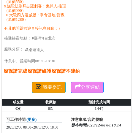
（原價550）
9.謀殺法則拜占廷刺客：鬼抓人/推理
（原價990）
10.大殺四方漫威版：爭奪基地/對戰
（原價1280）
有其他問題歡迎直接訊息聊聊：）
接受接案地點：
臺灣
台北市


服務分類：
桌遊達人
休息中。營業時間08:30-18:30
保證完成
保證維護
保證不違約


我要委託
分享連結
成交量
收藏數
預計完成時間
0次
0次
1小時
可工作時間
(更多)
注意事項/合約規範
發布時間2023/12/08 00:10:14
2023/12/08 08:30~2073/12/08 18:30