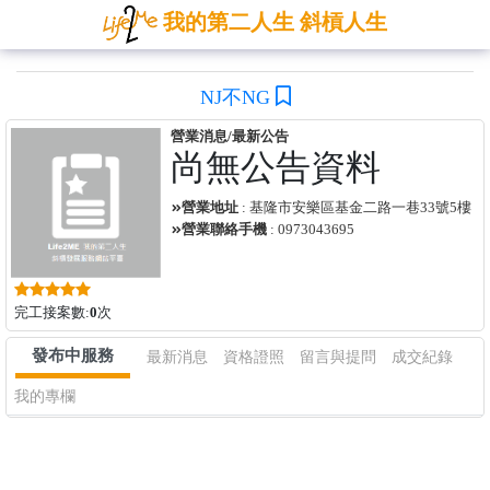
我的第二人生 斜槓人生
NJ不NG
營業消息/最新公告
尚無公告資料
營業地址
: 基隆市安樂區基金二路一巷33號5樓
營業聯絡手機
: 0973043695
完工接案數:
0
次
發布中服務
最新消息
資格證照
留言與提問
成交紀錄
我的專欄