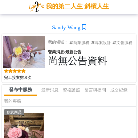
我的第二人生 斜槓人生
Sandy Wang
我的領域：
商業服務
專案設計
文創服務
營業消息/最新公告
尚無公告資料
完工接案數:
0
次
發布中服務
最新消息
資格證照
留言與提問
成交紀錄
我的專欄
創意商品