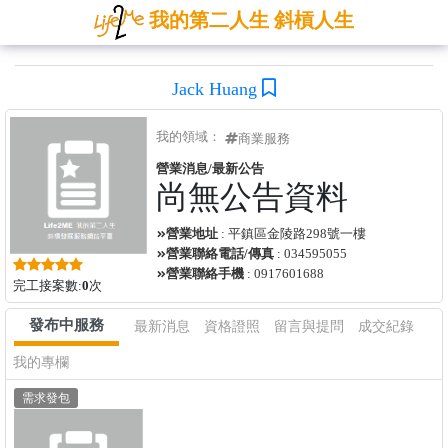
我的第二人生 斜槓人生
Jack Huang
我的領域：
商業服務
營業消息/最新公告
尚無公告資料
營業地址
: 平鎮區金陵路298號一樓
營業聯絡電話/傳真
: 034595055
營業聯絡手機
: 0917601688
完工接案數:
0
次
發布中服務
最新消息
資格證照
留言與提問
成交紀錄
我的專欄
需求發包