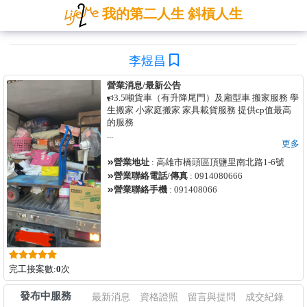
我的第二人生 斜槓人生
李煜昌
營業消息/最新公告
3.5噸貨車（有升降尾門）及廂型車 搬家服務 學
生搬家 小家庭搬家 家具載貨服務 提供cp值最高
的服務
...
更多
營業地址
: 高雄市橋頭區頂鹽里南北路1-6號
營業聯絡電話/傳真
: 0914080666
營業聯絡手機
: 091408066
完工接案數:
0
次
發布中服務
最新消息
資格證照
留言與提問
成交紀錄