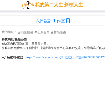
我的第二人生 斜槓人生
六日設計工作室
我的領域：
商業服務
文創服務
其他服務
營業消息/最新公告
做著自己喜歡的事，日日是六日。
服務項目包含各式平面設計，設計過程皆會用心與客戶交流，引導出客戶的
介紹網站/網誌
:
https://www.facebook.com/六日設計工作室-10979693506473