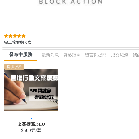
完工接案數:
0
次
發布中服務
最新消息
資格證照
留言與提問
成交紀錄
我
提供服務
文案撰寫.SEO
$500元/套