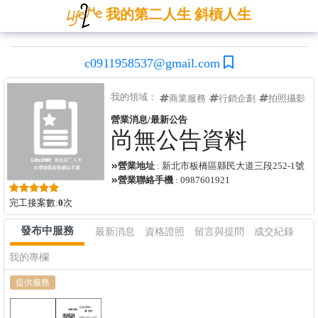
我的第二人生 斜槓人生
c0911958537@gmail.com
我的領域：
商業服務
行銷企劃
拍照攝影
營業消息/最新公告
尚無公告資料
營業地址
: 新北市板橋區縣民大道三段252-1號
營業聯絡手機
: 0987601921
完工接案數:
0
次
發布中服務
最新消息
資格證照
留言與提問
成交紀錄
我的專欄
提供服務