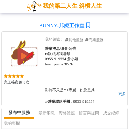
我的第二人生 斜槓人生
BUNNY-邦妮工作室
我的領域：
其他服務
商業服務
營業消息/最新公告
歡迎與我聯繫
0955-919554 詹小姐
line : pucca78526
完工接案數:
0
次
影片不只是YT專屬，如您是其
...
更多
營業聯絡手機
: 0955-919554
發布中服務
最新消息
資格證照
留言與提問
成交紀錄
我的專欄