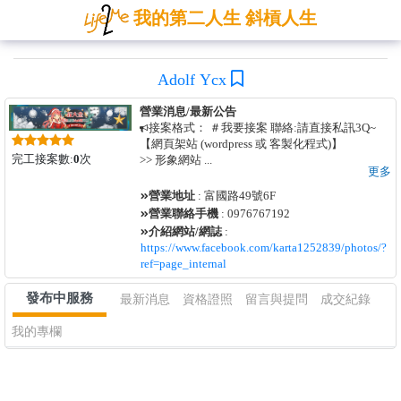
我的第二人生 斜槓人生
Adolf Ycx
營業消息/最新公告
接案格式： ＃我要接案 聯絡:請直接私訊3Q~
【網頁架站 (wordpress 或 客製化程式)】
完工接案數:
0
次
>> 形象網站
...
更多
營業地址
: 富國路49號6F
營業聯絡手機
: 0976767192
介紹網站/網誌
:
https://www.facebook.com/karta1252839/photos/?
ref=page_internal
發布中服務
最新消息
資格證照
留言與提問
成交紀錄
我的專欄