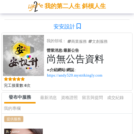
我的第二人生 斜槓人生
安安設計
我的領域：
商業服務
文創服務
營業消息/最新公告
尚無公告資料
介紹網站/網誌
:
https://andy520.mystrikingly.com
完工接案數:
0
次
發布中服務
最新消息
資格證照
留言與提問
成交紀錄
我的專欄
提供服務